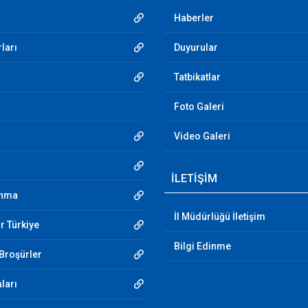
Haberler
ları
Duyurular
Tatbikatlar
Foto Galeri
Video Galeri
İLETİŞİM
unma
İl Müdürlüğü İletişim
r Türkiye
Bilgi Edinme
 Broşürler
aları