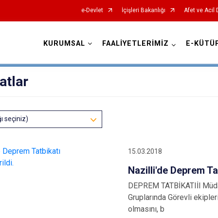
e-Devlet
İçişleri Bakanlığı
Afet ve Acil
KURUMSAL
FAALİYETLERİMİZ
E-KÜTÜ
AFAD İl Müdürlükleri
atlar
ğı seçiniz)
15.03.2018
Nazilli'de Deprem Tat
DEPREM TATBİKATIİl Müdah
Gruplarında Görevli ekipleri
olmasını, b