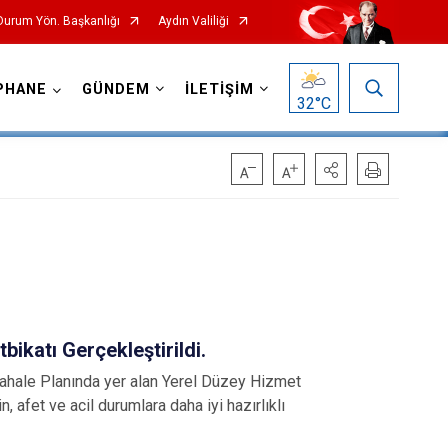
 Durum Yön. Başkanlığı
Aydın Valiliği
PHANE
GÜNDEM
İLETİŞİM
32
°C
bikatı Gerçekleştirildi.
ale Planında yer alan Yerel Düzey Hizmet
n, afet ve acil durumlara daha iyi hazırlıklı