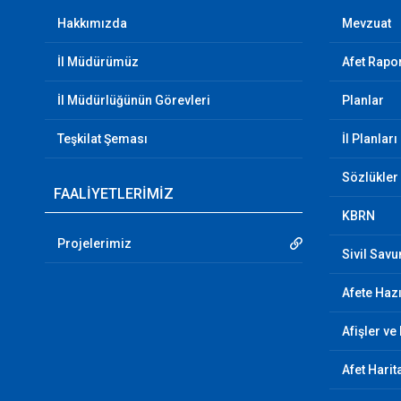
Hakkımızda
Mevzuat
İl Müdürümüz
Afet Rapor
İl Müdürlüğünün Görevleri
Planlar
Teşkilat Şeması
İl Planları
Sözlükler
FAALİYETLERİMİZ
KBRN
Projelerimiz
Sivil Sav
Afete Hazı
Afişler ve
Afet Harit